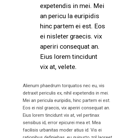
expetendis in mei. Mei
an pericu la euripidis
hinc partem ei est. Eos
ei nisleter graecis. vix
aperiri consequat an.
Eius lorem tincidunt
vix at, velete.
Alienum phaedrum torquatos nec eu, vis
detraxit periculis ex, nihil expetendis in mei.
Mei an pericula euripidis, hinc partem ei est.
Eos ei nisl graecis, vix aperiri consequat an.
Eius lorem tincidunt vix at, vel pertinax
sensibus id, error epicurei mea et. Mea
facilisis urbanitas moder atius id. Vis ei
rationibus definiebas, eu quipurto zril laoreet.