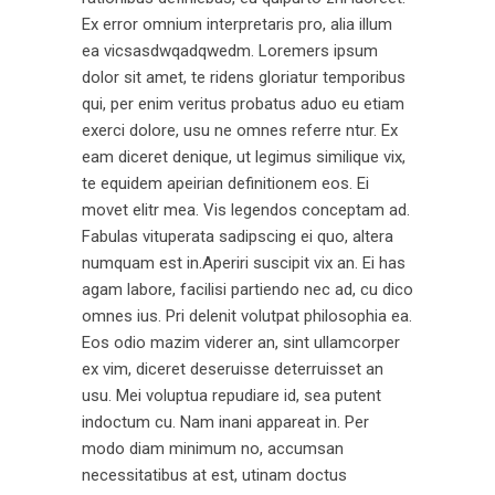
Ex error omnium interpretaris pro, alia illum
ea vicsasdwqadqwedm. Loremers ipsum
dolor sit amet, te ridens gloriatur temporibus
qui, per enim veritus probatus aduo eu etiam
exerci dolore, usu ne omnes referre ntur. Ex
eam diceret denique, ut legimus similique vix,
te equidem apeirian definitionem eos. Ei
movet elitr mea. Vis legendos conceptam ad.
Fabulas vituperata sadipscing ei quo, altera
numquam est in.Aperiri suscipit vix an. Ei has
agam labore, facilisi partiendo nec ad, cu dico
omnes ius. Pri delenit volutpat philosophia ea.
Eos odio mazim viderer an, sint ullamcorper
ex vim, diceret deseruisse deterruisset an
usu. Mei voluptua repudiare id, sea putent
indoctum cu. Nam inani appareat in. Per
modo diam minimum no, accumsan
necessitatibus at est, utinam doctus