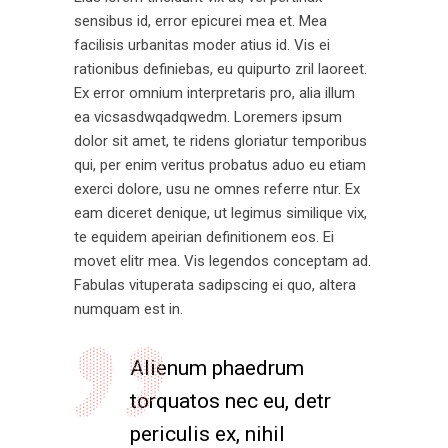
sensibus id, error epicurei mea et. Mea
facilisis urbanitas moder atius id. Vis ei
rationibus definiebas, eu quipurto zril laoreet.
Ex error omnium interpretaris pro, alia illum
ea vicsasdwqadqwedm. Loremers ipsum
dolor sit amet, te ridens gloriatur temporibus
qui, per enim veritus probatus aduo eu etiam
exerci dolore, usu ne omnes referre ntur. Ex
eam diceret denique, ut legimus similique vix,
te equidem apeirian definitionem eos. Ei
movet elitr mea. Vis legendos conceptam ad.
Fabulas vituperata sadipscing ei quo, altera
numquam est in.
Alienum phaedrum
torquatos nec eu, detr
periculis ex, nihil