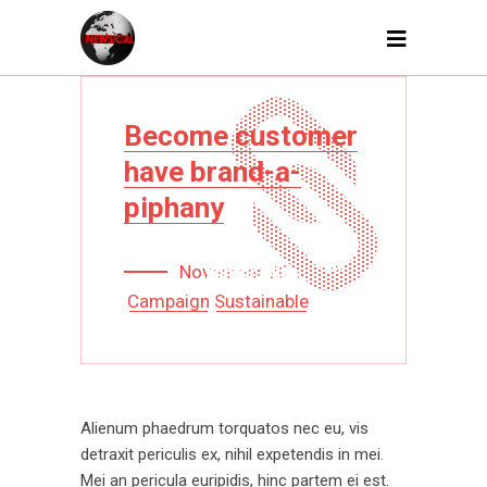
Become customer
have brand-a-
piphany
November 20, 2019
Campaign
Sustainable
Alienum phaedrum torquatos nec eu, vis
detraxit periculis ex, nihil expetendis in mei.
Mei an pericula euripidis, hinc partem ei est.