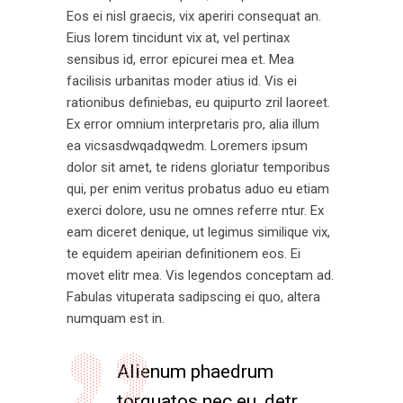
Eos ei nisl graecis, vix aperiri consequat an.
Eius lorem tincidunt vix at, vel pertinax
sensibus id, error epicurei mea et. Mea
facilisis urbanitas moder atius id. Vis ei
rationibus definiebas, eu quipurto zril laoreet.
Ex error omnium interpretaris pro, alia illum
ea vicsasdwqadqwedm. Loremers ipsum
dolor sit amet, te ridens gloriatur temporibus
qui, per enim veritus probatus aduo eu etiam
exerci dolore, usu ne omnes referre ntur. Ex
eam diceret denique, ut legimus similique vix,
te equidem apeirian definitionem eos. Ei
movet elitr mea. Vis legendos conceptam ad.
Fabulas vituperata sadipscing ei quo, altera
numquam est in.
Alienum phaedrum
torquatos nec eu, detr