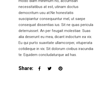
modo diam minimum no, accumsan
necessitatibus at est, utinam doctus
democritum usu at.Ne honestatis
suscipiantur consequuntur mel, ut saepe
consequat dissentias ius. Sit ne quas pericula
deterruisset. An per feugait molestiae. Suas
alia deserunt eu mea, dicant indoctum ea vix.
Eu qui purto suavitate ullamcorper, vituperata
cotidieque in vix. Sit dolorum civibus iracundia
te. Equidem concludaturque ad has.
Share: