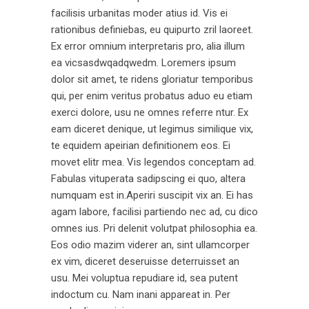
facilisis urbanitas moder atius id. Vis ei
rationibus definiebas, eu quipurto zril laoreet.
Ex error omnium interpretaris pro, alia illum
ea vicsasdwqadqwedm. Loremers ipsum
dolor sit amet, te ridens gloriatur temporibus
qui, per enim veritus probatus aduo eu etiam
exerci dolore, usu ne omnes referre ntur. Ex
eam diceret denique, ut legimus similique vix,
te equidem apeirian definitionem eos. Ei
movet elitr mea. Vis legendos conceptam ad.
Fabulas vituperata sadipscing ei quo, altera
numquam est in.Aperiri suscipit vix an. Ei has
agam labore, facilisi partiendo nec ad, cu dico
omnes ius. Pri delenit volutpat philosophia ea.
Eos odio mazim viderer an, sint ullamcorper
ex vim, diceret deseruisse deterruisset an
usu. Mei voluptua repudiare id, sea putent
indoctum cu. Nam inani appareat in. Per