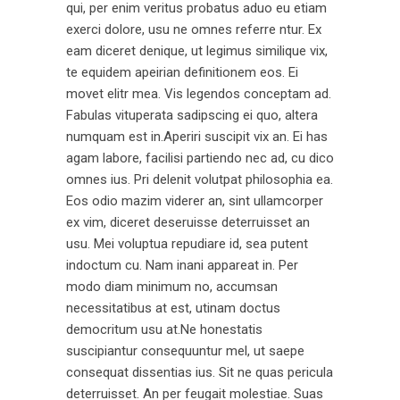
qui, per enim veritus probatus aduo eu etiam
exerci dolore, usu ne omnes referre ntur. Ex
eam diceret denique, ut legimus similique vix,
te equidem apeirian definitionem eos. Ei
movet elitr mea. Vis legendos conceptam ad.
Fabulas vituperata sadipscing ei quo, altera
numquam est in.Aperiri suscipit vix an. Ei has
agam labore, facilisi partiendo nec ad, cu dico
omnes ius. Pri delenit volutpat philosophia ea.
Eos odio mazim viderer an, sint ullamcorper
ex vim, diceret deseruisse deterruisset an
usu. Mei voluptua repudiare id, sea putent
indoctum cu. Nam inani appareat in. Per
modo diam minimum no, accumsan
necessitatibus at est, utinam doctus
democritum usu at.Ne honestatis
suscipiantur consequuntur mel, ut saepe
consequat dissentias ius. Sit ne quas pericula
deterruisset. An per feugait molestiae. Suas