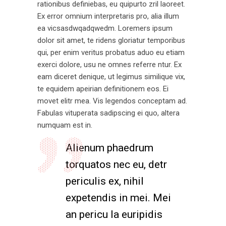
rationibus definiebas, eu quipurto zril laoreet.
Ex error omnium interpretaris pro, alia illum
ea vicsasdwqadqwedm. Loremers ipsum
dolor sit amet, te ridens gloriatur temporibus
qui, per enim veritus probatus aduo eu etiam
exerci dolore, usu ne omnes referre ntur. Ex
eam diceret denique, ut legimus similique vix,
te equidem apeirian definitionem eos. Ei
movet elitr mea. Vis legendos conceptam ad.
Fabulas vituperata sadipscing ei quo, altera
numquam est in.
Alienum phaedrum
torquatos nec eu, detr
periculis ex, nihil
expetendis in mei. Mei
an pericu la euripidis