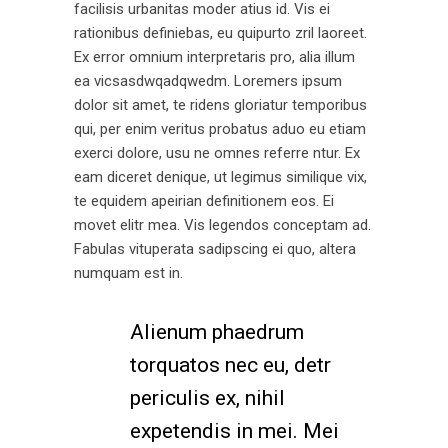
facilisis urbanitas moder atius id. Vis ei
rationibus definiebas, eu quipurto zril laoreet.
Ex error omnium interpretaris pro, alia illum
ea vicsasdwqadqwedm. Loremers ipsum
dolor sit amet, te ridens gloriatur temporibus
qui, per enim veritus probatus aduo eu etiam
exerci dolore, usu ne omnes referre ntur. Ex
eam diceret denique, ut legimus similique vix,
te equidem apeirian definitionem eos. Ei
movet elitr mea. Vis legendos conceptam ad.
Fabulas vituperata sadipscing ei quo, altera
numquam est in.
Alienum phaedrum
torquatos nec eu, detr
periculis ex, nihil
expetendis in mei. Mei