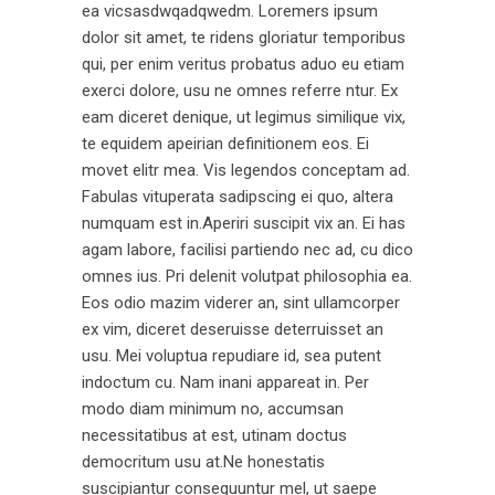
ea vicsasdwqadqwedm. Loremers ipsum
dolor sit amet, te ridens gloriatur temporibus
qui, per enim veritus probatus aduo eu etiam
exerci dolore, usu ne omnes referre ntur. Ex
eam diceret denique, ut legimus similique vix,
te equidem apeirian definitionem eos. Ei
movet elitr mea. Vis legendos conceptam ad.
Fabulas vituperata sadipscing ei quo, altera
numquam est in.Aperiri suscipit vix an. Ei has
agam labore, facilisi partiendo nec ad, cu dico
omnes ius. Pri delenit volutpat philosophia ea.
Eos odio mazim viderer an, sint ullamcorper
ex vim, diceret deseruisse deterruisset an
usu. Mei voluptua repudiare id, sea putent
indoctum cu. Nam inani appareat in. Per
modo diam minimum no, accumsan
necessitatibus at est, utinam doctus
democritum usu at.Ne honestatis
suscipiantur consequuntur mel, ut saepe