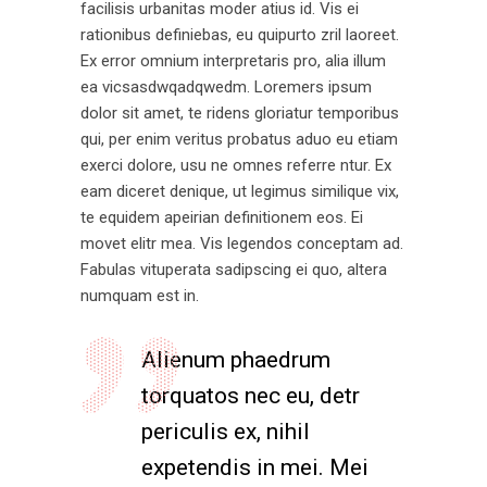
facilisis urbanitas moder atius id. Vis ei
rationibus definiebas, eu quipurto zril laoreet.
Ex error omnium interpretaris pro, alia illum
ea vicsasdwqadqwedm. Loremers ipsum
dolor sit amet, te ridens gloriatur temporibus
qui, per enim veritus probatus aduo eu etiam
exerci dolore, usu ne omnes referre ntur. Ex
eam diceret denique, ut legimus similique vix,
te equidem apeirian definitionem eos. Ei
movet elitr mea. Vis legendos conceptam ad.
Fabulas vituperata sadipscing ei quo, altera
numquam est in.
Alienum phaedrum
torquatos nec eu, detr
periculis ex, nihil
expetendis in mei. Mei