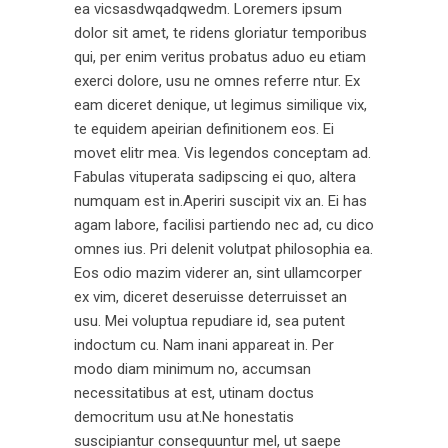
ea vicsasdwqadqwedm. Loremers ipsum
dolor sit amet, te ridens gloriatur temporibus
qui, per enim veritus probatus aduo eu etiam
exerci dolore, usu ne omnes referre ntur. Ex
eam diceret denique, ut legimus similique vix,
te equidem apeirian definitionem eos. Ei
movet elitr mea. Vis legendos conceptam ad.
Fabulas vituperata sadipscing ei quo, altera
numquam est in.Aperiri suscipit vix an. Ei has
agam labore, facilisi partiendo nec ad, cu dico
omnes ius. Pri delenit volutpat philosophia ea.
Eos odio mazim viderer an, sint ullamcorper
ex vim, diceret deseruisse deterruisset an
usu. Mei voluptua repudiare id, sea putent
indoctum cu. Nam inani appareat in. Per
modo diam minimum no, accumsan
necessitatibus at est, utinam doctus
democritum usu at.Ne honestatis
suscipiantur consequuntur mel, ut saepe