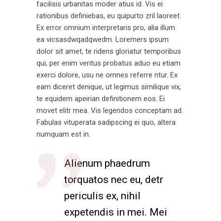
facilisis urbanitas moder atius id. Vis ei
rationibus definiebas, eu quipurto zril laoreet.
Ex error omnium interpretaris pro, alia illum
ea vicsasdwqadqwedm. Loremers ipsum
dolor sit amet, te ridens gloriatur temporibus
qui, per enim veritus probatus aduo eu etiam
exerci dolore, usu ne omnes referre ntur. Ex
eam diceret denique, ut legimus similique vix,
te equidem apeirian definitionem eos. Ei
movet elitr mea. Vis legendos conceptam ad.
Fabulas vituperata sadipscing ei quo, altera
numquam est in.
Alienum phaedrum
torquatos nec eu, detr
periculis ex, nihil
expetendis in mei. Mei