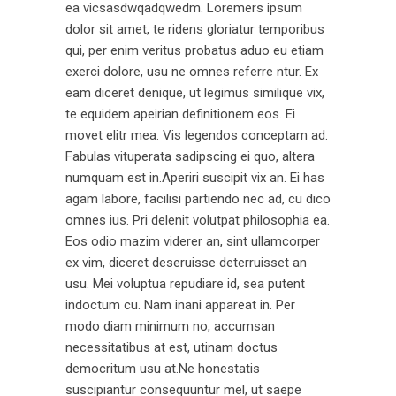
ea vicsasdwqadqwedm. Loremers ipsum
dolor sit amet, te ridens gloriatur temporibus
qui, per enim veritus probatus aduo eu etiam
exerci dolore, usu ne omnes referre ntur. Ex
eam diceret denique, ut legimus similique vix,
te equidem apeirian definitionem eos. Ei
movet elitr mea. Vis legendos conceptam ad.
Fabulas vituperata sadipscing ei quo, altera
numquam est in.Aperiri suscipit vix an. Ei has
agam labore, facilisi partiendo nec ad, cu dico
omnes ius. Pri delenit volutpat philosophia ea.
Eos odio mazim viderer an, sint ullamcorper
ex vim, diceret deseruisse deterruisset an
usu. Mei voluptua repudiare id, sea putent
indoctum cu. Nam inani appareat in. Per
modo diam minimum no, accumsan
necessitatibus at est, utinam doctus
democritum usu at.Ne honestatis
suscipiantur consequuntur mel, ut saepe