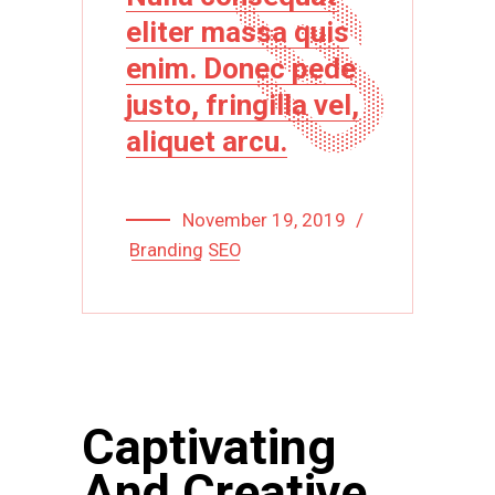
eliter massa quis
enim. Donec pede
justo, fringilla vel,
aliquet arcu.
November 19, 2019
Branding
SEO
Captivating
And Creative