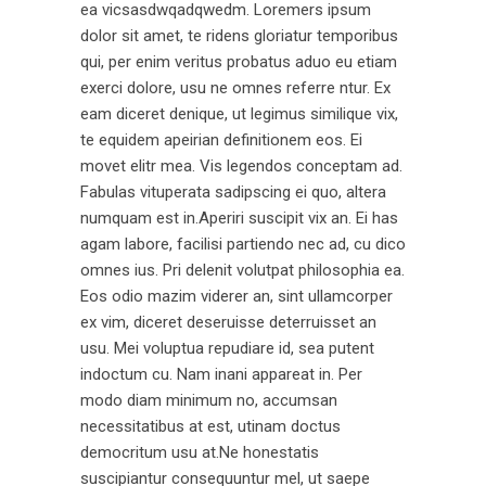
ea vicsasdwqadqwedm. Loremers ipsum
dolor sit amet, te ridens gloriatur temporibus
qui, per enim veritus probatus aduo eu etiam
exerci dolore, usu ne omnes referre ntur. Ex
eam diceret denique, ut legimus similique vix,
te equidem apeirian definitionem eos. Ei
movet elitr mea. Vis legendos conceptam ad.
Fabulas vituperata sadipscing ei quo, altera
numquam est in.Aperiri suscipit vix an. Ei has
agam labore, facilisi partiendo nec ad, cu dico
omnes ius. Pri delenit volutpat philosophia ea.
Eos odio mazim viderer an, sint ullamcorper
ex vim, diceret deseruisse deterruisset an
usu. Mei voluptua repudiare id, sea putent
indoctum cu. Nam inani appareat in. Per
modo diam minimum no, accumsan
necessitatibus at est, utinam doctus
democritum usu at.Ne honestatis
suscipiantur consequuntur mel, ut saepe