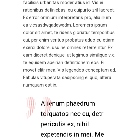
facilisis urbanitas moder atius id. Vis ei
rationibus definiebas, eu quipurto zril laoreet.
Ex error omnium interpretaris pro, alia illum
ea vicsasdwqadqwedm. Loremers ipsum
dolor sit amet, te ridens gloriatur temporibus
qui, per enim veritus probatus aduo eu etiam
exerci dolore, usu ne omnes referre ntur. Ex
eam diceret denique, ut legimus similique vix,
te equidem apeirian definitionem eos. Ei
movet elitr mea. Vis legendos conceptam ad.
Fabulas vituperata sadipscing ei quo, altera
numquam est in.
Alienum phaedrum
torquatos nec eu, detr
periculis ex, nihil
expetendis in mei. Mei