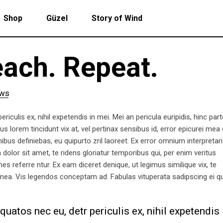
Shop
Güzel
Story of Wind
each. Repeat.
ws
iculis ex, nihil expetendis in mei. Mei an pericula euripidis, hinc par
ius lorem tincidunt vix at, vel pertinax sensibus id, error epicurei mea 
nibus definiebas, eu quipurto zril laoreet. Ex error omnium interpretari
lor sit amet, te ridens gloriatur temporibus qui, per enim veritus
 referre ntur. Ex eam diceret denique, ut legimus similique vix, te
 mea. Vis legendos conceptam ad. Fabulas vituperata sadipscing ei q
atos nec eu, detr periculis ex, nihil expetendis