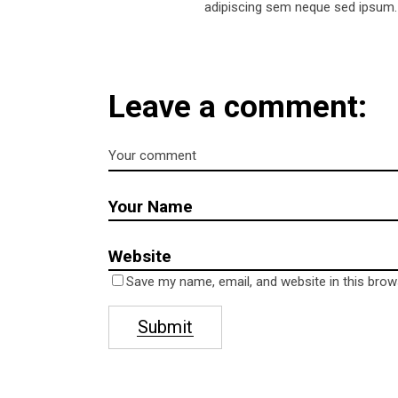
adipiscing sem neque sed ipsum. Al
Leave a comment:
Hello!
Conta
Address
Am Bahn
16307 M
Telephone
Save my name, email, and website in this brow
0176 61
Submit
E-mail
newsica