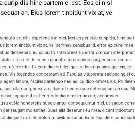
a euripidis hinc partem ei est. Eos ei nisl
nsequat an. Eius lorem tincidunt vix at, vel
iculis ex, nihil expetendis in mei. Mei an pericula euripidis, hinc par
ius lorem tincidunt vix at, vel pertinax sensibus id, error epicurei mea 
nibus definiebas, eu quipurto zril laoreet. Ex error omnium interpretari
lor sit amet, te ridens gloriatur temporibus qui, per enim veritus
 referre ntur. Ex eam diceret denique, ut legimus similique vix, te
 mea. Vis legendos conceptam ad. Fabulas vituperata sadipscing ei q
as agam labore, facilisi partiendo nec ad, cu dico omnes ius. Pri delen
, sint ullamcorper ex vim, diceret deseruisse deterruisset an usu. M
Nam inani appareat in. Per modo diam minimum no, accumsan
 usu at.Ne honestatis suscipiantur consequuntur mel, ut saepe con
 An per feugait molestiae. Suas alia deserunt eu mea, dicant indoctum
 cotidieque in vix. Sit dolorum civibus iracundia te. Equidem concluda