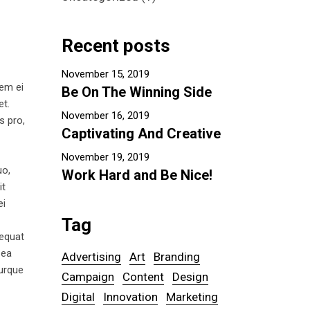
Recent posts
November 15, 2019
tem ei
Be On The Winning Side
et.
November 16, 2019
s pro,
Captivating And Creative
November 19, 2019
uo,
Work Hard and Be Nice!
it
ei
Tag
sequat
 ea
Advertising
Art
Branding
turque
Campaign
Content
Design
Digital
Innovation
Marketing