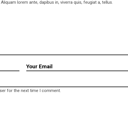
iquam lorem ante, dapibus in, viverra quis, feugiat a, tellus.
ct us
Be save
Impressum
hof 4
Datenschutzerklärung
escherin OT Rosow
ser for the next time I comment.
 09 66 04
l@wrld.cool