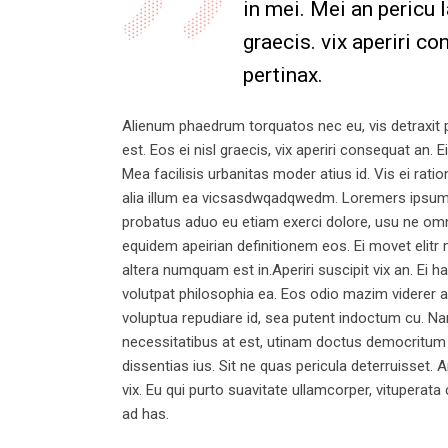
in mei. Mei an pericu l
graecis. vix aperiri co
pertinax.
Alienum phaedrum torquatos nec eu, vis detraxit per
est. Eos ei nisl graecis, vix aperiri consequat an. E
Mea facilisis urbanitas moder atius id. Vis ei ratio
alia illum ea vicsasdwqadqwedm. Loremers ipsum do
probatus aduo eu etiam exerci dolore, usu ne omnes
equidem apeirian definitionem eos. Ei movet elitr
altera numquam est in.Aperiri suscipit vix an. Ei h
volutpat philosophia ea. Eos odio mazim viderer an
voluptua repudiare id, sea putent indoctum cu. 
necessitatibus at est, utinam doctus democritum
dissentias ius. Sit ne quas pericula deterruisset.
vix. Eu qui purto suavitate ullamcorper, vituperata
ad has.