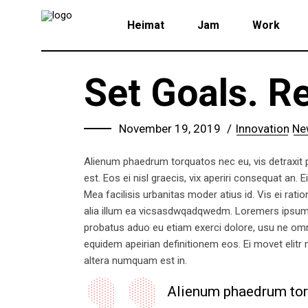
Heimat
Jam
Work
Set Goals. R
November 19, 2019
Innovation
Ne
Alienum phaedrum torquatos nec eu, vis detraxit per
est. Eos ei nisl graecis, vix aperiri consequat an. E
Mea facilisis urbanitas moder atius id. Vis ei ratio
alia illum ea vicsasdwqadqwedm. Loremers ipsum do
probatus aduo eu etiam exerci dolore, usu ne omnes
equidem apeirian definitionem eos. Ei movet elitr
altera numquam est in.
Alienum phaedrum torqu