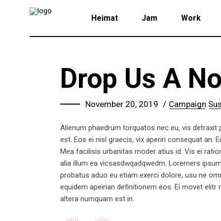
Heimat
Jam
Work
Drop Us A No
November 20, 2019
Campaign
Sus
Alienum phaedrum torquatos nec eu, vis detraxit per
est. Eos ei nisl graecis, vix aperiri consequat an. E
Mea facilisis urbanitas moder atius id. Vis ei ratio
alia illum ea vicsasdwqadqwedm. Loremers ipsum do
probatus aduo eu etiam exerci dolore, usu ne omnes
equidem apeirian definitionem eos. Ei movet elitr
altera numquam est in.