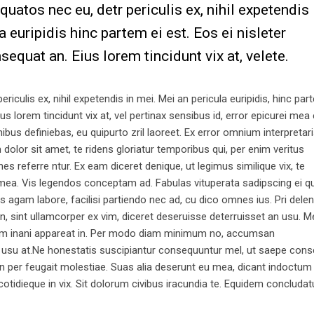
atos nec eu, detr periculis ex, nihil expetendis
a euripidis hinc partem ei est. Eos ei nisleter
nsequat an. Eius lorem tincidunt vix at, velete.
iculis ex, nihil expetendis in mei. Mei an pericula euripidis, hinc par
ius lorem tincidunt vix at, vel pertinax sensibus id, error epicurei mea 
nibus definiebas, eu quipurto zril laoreet. Ex error omnium interpretari
lor sit amet, te ridens gloriatur temporibus qui, per enim veritus
 referre ntur. Ex eam diceret denique, ut legimus similique vix, te
 mea. Vis legendos conceptam ad. Fabulas vituperata sadipscing ei q
as agam labore, facilisi partiendo nec ad, cu dico omnes ius. Pri delen
, sint ullamcorper ex vim, diceret deseruisse deterruisset an usu. M
Nam inani appareat in. Per modo diam minimum no, accumsan
 usu at.Ne honestatis suscipiantur consequuntur mel, ut saepe con
 An per feugait molestiae. Suas alia deserunt eu mea, dicant indoctum
 cotidieque in vix. Sit dolorum civibus iracundia te. Equidem concluda