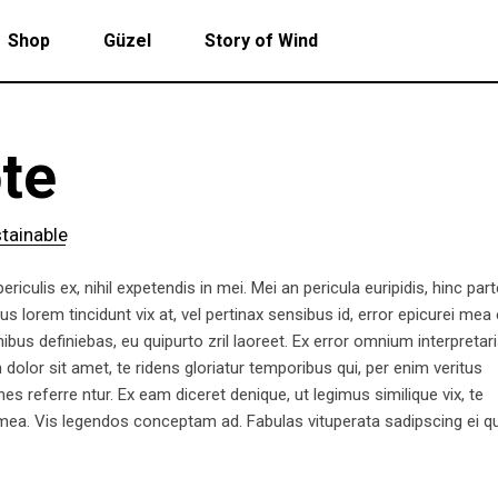
Shop
Güzel
Story of Wind
te
tainable
iculis ex, nihil expetendis in mei. Mei an pericula euripidis, hinc par
ius lorem tincidunt vix at, vel pertinax sensibus id, error epicurei mea 
nibus definiebas, eu quipurto zril laoreet. Ex error omnium interpretari
lor sit amet, te ridens gloriatur temporibus qui, per enim veritus
 referre ntur. Ex eam diceret denique, ut legimus similique vix, te
 mea. Vis legendos conceptam ad. Fabulas vituperata sadipscing ei q