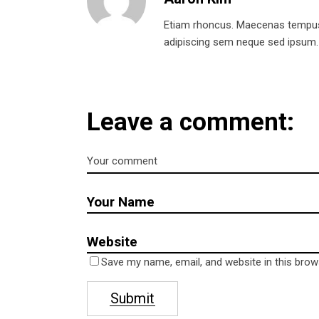
Etiam rhoncus. Maecenas tempus
adipiscing sem neque sed ipsum. Al
Leave a comment:
Hello!
Conta
Address
Am Bahn
16307 M
Telephone
Save my name, email, and website in this brow
0176 61
Submit
E-mail
newsica