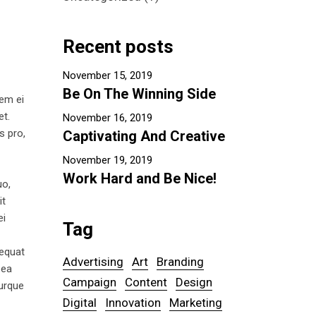
Recent posts
November 15, 2019
Be On The Winning Side
tem ei
et.
November 16, 2019
s pro,
Captivating And Creative
November 19, 2019
Work Hard and Be Nice!
uo,
it
ei
Tag
sequat
Advertising
Art
Branding
 ea
Campaign
Content
Design
turque
Digital
Innovation
Marketing