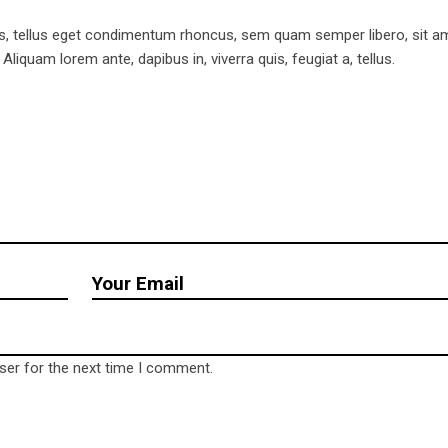
, tellus eget condimentum rhoncus, sem quam semper libero, sit a
iquam lorem ante, dapibus in, viverra quis, feugiat a, tellus.
ct us
Be save
Impressum
hof 4
Datenschutzerklärung
escherin OT Rosow
ser for the next time I comment.
 09 66 04
l@wrld.cool