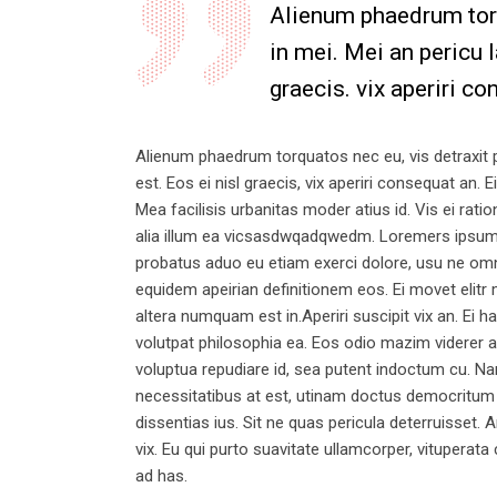
Alienum phaedrum torqu
in mei. Mei an pericu l
graecis. vix aperiri co
Alienum phaedrum torquatos nec eu, vis detraxit per
est. Eos ei nisl graecis, vix aperiri consequat an. E
Mea facilisis urbanitas moder atius id. Vis ei ratio
alia illum ea vicsasdwqadqwedm. Loremers ipsum do
probatus aduo eu etiam exerci dolore, usu ne omnes
equidem apeirian definitionem eos. Ei movet elitr
altera numquam est in.Aperiri suscipit vix an. Ei h
volutpat philosophia ea. Eos odio mazim viderer an
voluptua repudiare id, sea putent indoctum cu. 
necessitatibus at est, utinam doctus democritum
dissentias ius. Sit ne quas pericula deterruisset.
vix. Eu qui purto suavitate ullamcorper, vituperata
ad has.