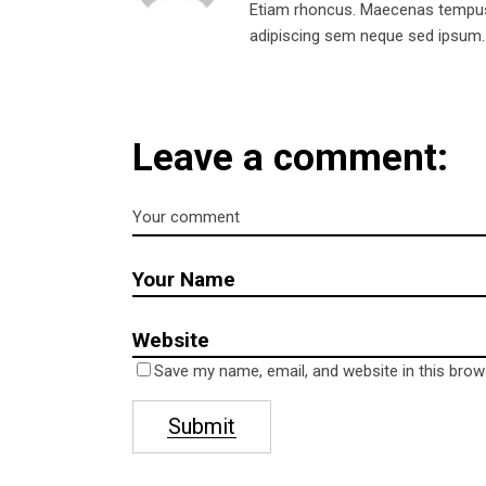
Etiam rhoncus. Maecenas tempus
adipiscing sem neque sed ipsum. Al
Leave a comment:
Hello!
Conta
Address
Am Bahn
16307 M
Telephone
Save my name, email, and website in this brow
0176 61
Submit
E-mail
newsica