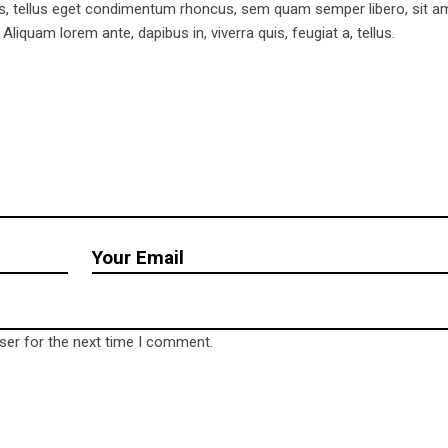
, tellus eget condimentum rhoncus, sem quam semper libero, sit a
iquam lorem ante, dapibus in, viverra quis, feugiat a, tellus.
ct us
Be save
Impressum
hof 4
Datenschutzerklärung
escherin OT Rosow
ser for the next time I comment.
 09 66 04
l@wrld.cool