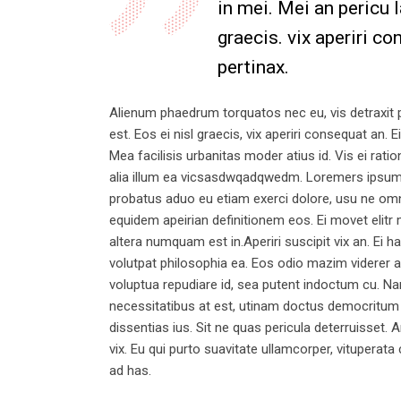
in mei. Mei an pericu l
graecis. vix aperiri co
pertinax.
Alienum phaedrum torquatos nec eu, vis detraxit per
est. Eos ei nisl graecis, vix aperiri consequat an. E
Mea facilisis urbanitas moder atius id. Vis ei ratio
alia illum ea vicsasdwqadqwedm. Loremers ipsum do
probatus aduo eu etiam exerci dolore, usu ne omnes
equidem apeirian definitionem eos. Ei movet elitr
altera numquam est in.Aperiri suscipit vix an. Ei h
volutpat philosophia ea. Eos odio mazim viderer an
voluptua repudiare id, sea putent indoctum cu. 
necessitatibus at est, utinam doctus democritum
dissentias ius. Sit ne quas pericula deterruisset.
vix. Eu qui purto suavitate ullamcorper, vituperata
ad has.