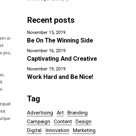
Recent posts
November 15, 2019
tem ei
Be On The Winning Side
et.
November 16, 2019
s pro,
Captivating And Creative
November 19, 2019
uo,
Work Hard and Be Nice!
it
ei
Tag
sequat
 ea
Advertising
Art
Branding
turque
Campaign
Content
Design
Digital
Innovation
Marketing