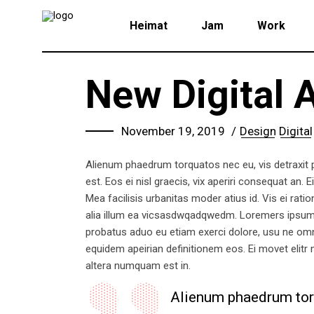
Heimat
Jam
Work
New Digital 
November 19, 2019
Design
Digital
Alienum phaedrum torquatos nec eu, vis detraxit per
est. Eos ei nisl graecis, vix aperiri consequat an. E
Mea facilisis urbanitas moder atius id. Vis ei ratio
alia illum ea vicsasdwqadqwedm. Loremers ipsum do
probatus aduo eu etiam exerci dolore, usu ne omnes
equidem apeirian definitionem eos. Ei movet elitr
altera numquam est in.
Alienum phaedrum torqu