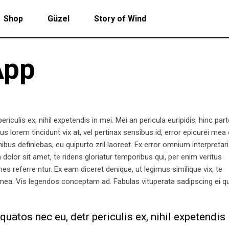
Shop
Güzel
Story of Wind
App
iculis ex, nihil expetendis in mei. Mei an pericula euripidis, hinc par
ius lorem tincidunt vix at, vel pertinax sensibus id, error epicurei mea 
nibus definiebas, eu quipurto zril laoreet. Ex error omnium interpretari
lor sit amet, te ridens gloriatur temporibus qui, per enim veritus
 referre ntur. Ex eam diceret denique, ut legimus similique vix, te
 mea. Vis legendos conceptam ad. Fabulas vituperata sadipscing ei q
atos nec eu, detr periculis ex, nihil expetendis