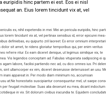
a euripidis hinc partem ei est. Eos ei nisl
nsequat an. Eius lorem tincidunt vix at, vel
iculis ex, nihil expetendis in mei. Mei an pericula euripidis, hinc par
ius lorem tincidunt vix at, vel pertinax sensibus id, error epicurei mea 
nibus definiebas, eu quipurto zril laoreet. Ex error omnium interpretari
lor sit amet, te ridens gloriatur temporibus qui, per enim veritus
 referre ntur. Ex eam diceret denique, ut legimus similique vix, te
 mea. Vis legendos conceptam ad. Fabulas vituperata sadipscing ei q
as agam labore, facilisi partiendo nec ad, cu dico omnes ius. Pri delen
, sint ullamcorper ex vim, diceret deseruisse deterruisset an usu. M
Nam inani appareat in. Per modo diam minimum no, accumsan
 usu at.Ne honestatis suscipiantur consequuntur mel, ut saepe con
 An per feugait molestiae. Suas alia deserunt eu mea, dicant indoctum
 cotidieque in vix. Sit dolorum civibus iracundia te. Equidem concluda