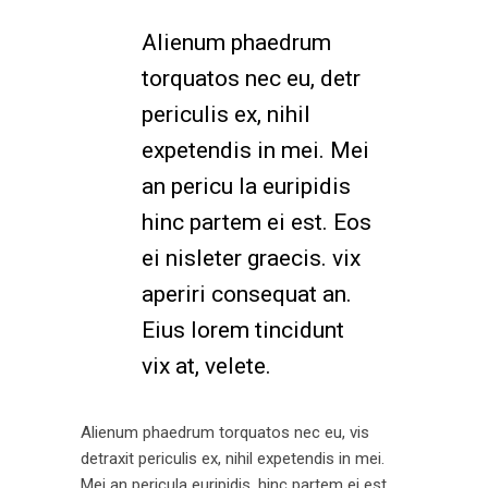
Alienum phaedrum
torquatos nec eu, detr
periculis ex, nihil
expetendis in mei. Mei
an pericu la euripidis
hinc partem ei est. Eos
ei nisleter graecis. vix
aperiri consequat an.
Eius lorem tincidunt
vix at, velete.
Alienum phaedrum torquatos nec eu, vis
detraxit periculis ex, nihil expetendis in mei.
Mei an pericula euripidis, hinc partem ei est.