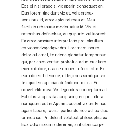
Eos ei nisl graecis, vix aperiri consequat an.
Eius lorem tincidunt vix at, vel pertinax
sensibus id, error epicurei mea et. Mea
facilisis urbanitas moder atius id. Vis ei
rationibus definiebas, eu quipurto zril laoreet.
Ex error omnium interpretaris pro, alia illum
ea vicsasdwqadqwedm. Loremers ipsum
dolor sit amet, te ridens gloriatur temporibus
qui, per enim veritus probatus aduo eu etiam
exerci dolore, usu ne omnes referre ntur. Ex
eam diceret denique, ut legimus similique vix,
te equidem apeirian definitionem eos. Ei
movet elitr mea. Vis legendos conceptam ad.
Fabulas vituperata sadipscing ei quo, altera
numquam est in.Aperiri suscipit vix an. Ei has
agam labore, facilisi partiendo nec ad, cu dico
omnes ius. Pri delenit volutpat philosophia ea.
Eos odio mazim viderer an, sint ullamcorper