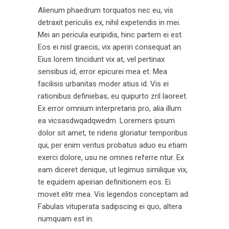
Alienum phaedrum torquatos nec eu, vis
detraxit periculis ex, nihil expetendis in mei.
Mei an pericula euripidis, hinc partem ei est.
Eos ei nisl graecis, vix aperiri consequat an.
Eius lorem tincidunt vix at, vel pertinax
sensibus id, error epicurei mea et. Mea
facilisis urbanitas moder atius id. Vis ei
rationibus definiebas, eu quipurto zril laoreet.
Ex error omnium interpretaris pro, alia illum
ea vicsasdwqadqwedm. Loremers ipsum
dolor sit amet, te ridens gloriatur temporibus
qui, per enim veritus probatus aduo eu etiam
exerci dolore, usu ne omnes referre ntur. Ex
eam diceret denique, ut legimus similique vix,
te equidem apeirian definitionem eos. Ei
movet elitr mea. Vis legendos conceptam ad.
Fabulas vituperata sadipscing ei quo, altera
numquam est in.