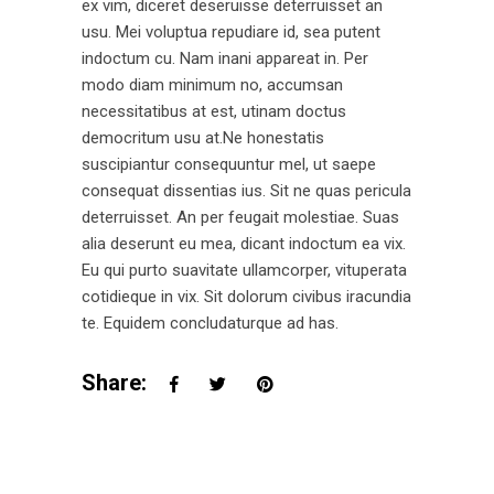
ex vim, diceret deseruisse deterruisset an
usu. Mei voluptua repudiare id, sea putent
indoctum cu. Nam inani appareat in. Per
modo diam minimum no, accumsan
necessitatibus at est, utinam doctus
democritum usu at.Ne honestatis
suscipiantur consequuntur mel, ut saepe
consequat dissentias ius. Sit ne quas pericula
deterruisset. An per feugait molestiae. Suas
alia deserunt eu mea, dicant indoctum ea vix.
Eu qui purto suavitate ullamcorper, vituperata
cotidieque in vix. Sit dolorum civibus iracundia
te. Equidem concludaturque ad has.
Share: