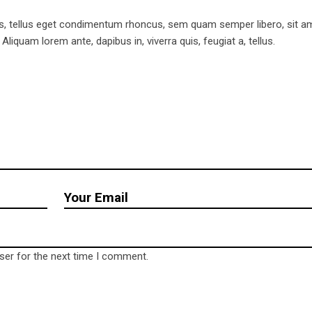
, tellus eget condimentum rhoncus, sem quam semper libero, sit a
iquam lorem ante, dapibus in, viverra quis, feugiat a, tellus.
ct us
Be save
Impressum
hof 4
Datenschutzerklärung
escherin OT Rosow
ser for the next time I comment.
 09 66 04
l@wrld.cool