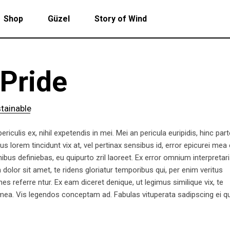
Shop
Güzel
Story of Wind
 Pride
tainable
iculis ex, nihil expetendis in mei. Mei an pericula euripidis, hinc par
ius lorem tincidunt vix at, vel pertinax sensibus id, error epicurei mea 
nibus definiebas, eu quipurto zril laoreet. Ex error omnium interpretari
lor sit amet, te ridens gloriatur temporibus qui, per enim veritus
 referre ntur. Ex eam diceret denique, ut legimus similique vix, te
 mea. Vis legendos conceptam ad. Fabulas vituperata sadipscing ei q