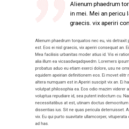
Alienum phaedrum torqu
in mei. Mei an pericu l
graecis. vix aperiri co
Alienum phaedrum torquatos nec eu, vis detraxit per
est. Eos ei nisl graecis, vix aperiri consequat an. E
Mea facilisis urbanitas moder atius id. Vis ei ratio
alia illum ea vicsasdwqadqwedm. Loremers ipsum do
probatus aduo eu etiam exerci dolore, usu ne omnes
equidem apeirian definitionem eos. Ei movet elitr
altera numquam est in.Aperiri suscipit vix an. Ei h
volutpat philosophia ea. Eos odio mazim viderer an
voluptua repudiare id, sea putent indoctum cu. 
necessitatibus at est, utinam doctus democritum
dissentias ius. Sit ne quas pericula deterruisset.
vix. Eu qui purto suavitate ullamcorper, vituperata
ad has.