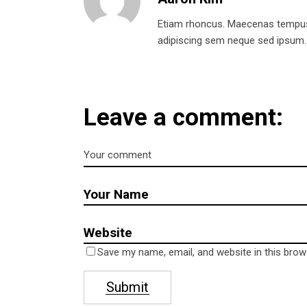
Etiam rhoncus. Maecenas tempus
adipiscing sem neque sed ipsum. Al
Leave a comment:
Hello!
Conta
Address
Am Bahn
16307 M
Telephone
Save my name, email, and website in this brow
0176 61
Submit
E-mail
newsica