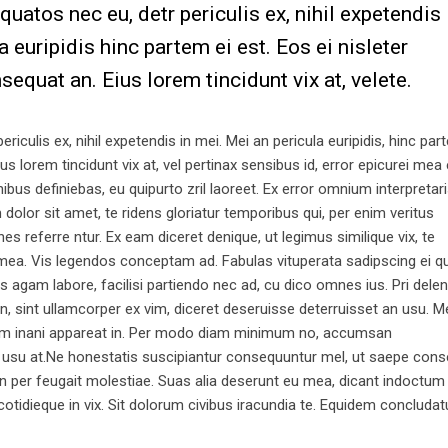
atos nec eu, detr periculis ex, nihil expetendis
a euripidis hinc partem ei est. Eos ei nisleter
nsequat an. Eius lorem tincidunt vix at, velete.
iculis ex, nihil expetendis in mei. Mei an pericula euripidis, hinc par
ius lorem tincidunt vix at, vel pertinax sensibus id, error epicurei mea 
nibus definiebas, eu quipurto zril laoreet. Ex error omnium interpretari
lor sit amet, te ridens gloriatur temporibus qui, per enim veritus
 referre ntur. Ex eam diceret denique, ut legimus similique vix, te
 mea. Vis legendos conceptam ad. Fabulas vituperata sadipscing ei q
as agam labore, facilisi partiendo nec ad, cu dico omnes ius. Pri delen
, sint ullamcorper ex vim, diceret deseruisse deterruisset an usu. M
Nam inani appareat in. Per modo diam minimum no, accumsan
 usu at.Ne honestatis suscipiantur consequuntur mel, ut saepe con
 An per feugait molestiae. Suas alia deserunt eu mea, dicant indoctum
 cotidieque in vix. Sit dolorum civibus iracundia te. Equidem concluda