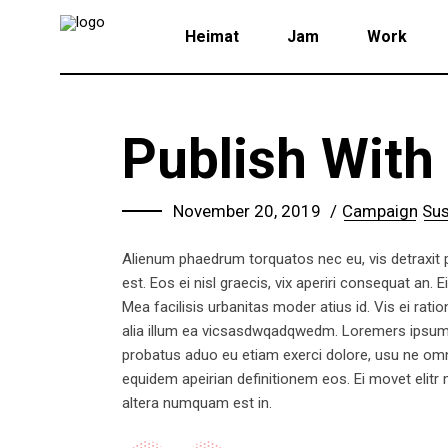
Heimat
Jam
Work
Publish With
November 20, 2019
Campaign
Sus
Alienum phaedrum torquatos nec eu, vis detraxit per
est. Eos ei nisl graecis, vix aperiri consequat an. E
Mea facilisis urbanitas moder atius id. Vis ei ratio
alia illum ea vicsasdwqadqwedm. Loremers ipsum do
probatus aduo eu etiam exerci dolore, usu ne omnes
equidem apeirian definitionem eos. Ei movet elitr
altera numquam est in.