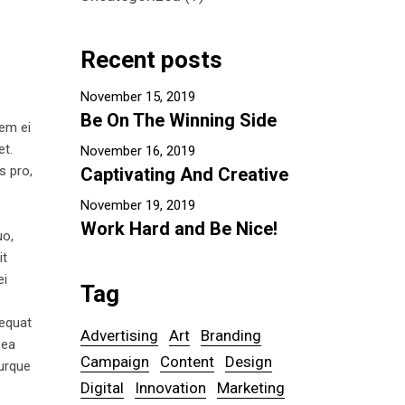
Recent posts
November 15, 2019
Be On The Winning Side
tem ei
et.
November 16, 2019
s pro,
Captivating And Creative
November 19, 2019
Work Hard and Be Nice!
uo,
it
ei
Tag
sequat
Advertising
Art
Branding
 ea
Campaign
Content
Design
turque
Digital
Innovation
Marketing