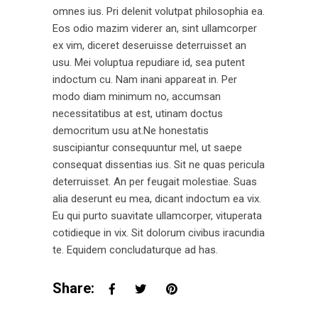
omnes ius. Pri delenit volutpat philosophia ea.
Eos odio mazim viderer an, sint ullamcorper
ex vim, diceret deseruisse deterruisset an
usu. Mei voluptua repudiare id, sea putent
indoctum cu. Nam inani appareat in. Per
modo diam minimum no, accumsan
necessitatibus at est, utinam doctus
democritum usu at.Ne honestatis
suscipiantur consequuntur mel, ut saepe
consequat dissentias ius. Sit ne quas pericula
deterruisset. An per feugait molestiae. Suas
alia deserunt eu mea, dicant indoctum ea vix.
Eu qui purto suavitate ullamcorper, vituperata
cotidieque in vix. Sit dolorum civibus iracundia
te. Equidem concludaturque ad has.
Share: