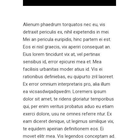
”
Alienum phaedrum torquatos nec eu, vis
detraxit periculis ex, nihil expetendis in mei.
Mei an pericula euripidis, hinc partem ei est.
Eos ei nisl graecis, vix aperiri consequat an.
Eius lorem tincidunt vix at, vel pertinax
sensibus id, error epicurei mea et. Mea
facilisis urbanitas moder atius id. Vis ei
rationibus definiebas, eu quipurto zril laoreet.
Ex error omnium interpretaris pro, alia illum
ea vicsasdwqadqwedm. Loremers ipsum
dolor sit amet, te ridens gloriatur temporibus
qui, per enim veritus probatus aduo eu etiam
exerci dolore, usu ne omnes referre ntur. Ex
eam diceret denique, ut legimus similique vix,
te equidem apeirian definitionem eos. Ei
movet elitr mea. Vis legendos conceptam ad.