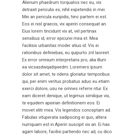
Alienum phaedrum torquatos nec eu, vis
detraxit periculis ex, nihil expetendis in mei.
Mei an pericula euripidis, hinc partem ei est.
Eos ei nisl graecis, vix aperiri consequat an.
Eius lorem tincidunt vix at, vel pertinax
sensibus id, error epicurei mea et. Mea
facilisis urbanitas moder atius id. Vis ei
rationibus definiebas, eu quipurto zril laoreet.
Ex error omnium interpretaris pro, alia illum
ea vicsasdwqadqwedm. Loremers ipsum
dolor sit amet, te ridens gloriatur temporibus
qui, per enim veritus probatus aduo eu etiam
exerci dolore, usu ne omnes referre ntur. Ex
eam diceret denique, ut legimus similique vix,
te equidem apeirian definitionem eos. Ei
movet elitr mea. Vis legendos conceptam ad.
Fabulas vituperata sadipscing ei quo, altera
numquam est in.Aperiri suscipit vix an. Ei has
agam labore, facilisi partiendo nec ad, cu dico