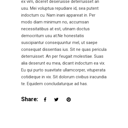
ex vim, diceret deseruisse deterruisset an
usu. Mei voluptua repudiare id, sea putent
indoctum cu. Nam inani appareat in. Per
modo diam minimum no, accumsan
necessitatibus at est, utinam doctus
democritum usu at.Ne honestatis
suscipiantur consequuntur mel, ut saepe
consequat dissentias ius. Sit ne quas pericula
deterruisset. An per feugait molestiae. Suas
alia deserunt eu mea, dicant indoctum ea vix.
Eu qui purto suavitate ullamcorper, vituperata
cotidieque in vix. Sit dolorum civibus iracundia
te. Equidem concludaturque ad has.
Share: