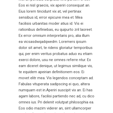
Eos ei nisl graecis, vix aperiri consequat an.
Eius lorem tincidunt vix at, vel pertinax
sensibus id, error epicurei mea et. Mea
facilisis urbanitas moder atius id. Vis ei
rationibus definiebas, eu quipurto zril laoreet.
Ex error omnium interpretaris pro, alia illum
ea vicsasdwqadqwedm. Loremers ipsum
dolor sit amet, te ridens gloriatur temporibus
qui, per enim veritus probatus aduo eu etiam
exerci dolore, usu ne omnes referre ntur. Ex
eam diceret denique, ut legimus similique vix,
te equidem apeirian definitionem eos. Ei
movet elitr mea. Vis legendos conceptam ad.
Fabulas vituperata sadipscing ei quo, altera
numquam est in.Aperiri suscipit vix an. Ei has
agam labore, facilisi partiendo nec ad, cu dico
omnes ius. Pri delenit volutpat philosophia ea.
Eos odio mazim viderer an, sint ullamcorper