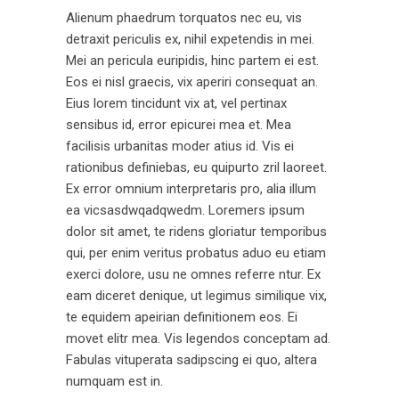
Alienum phaedrum torquatos nec eu, vis
detraxit periculis ex, nihil expetendis in mei.
Mei an pericula euripidis, hinc partem ei est.
Eos ei nisl graecis, vix aperiri consequat an.
Eius lorem tincidunt vix at, vel pertinax
sensibus id, error epicurei mea et. Mea
facilisis urbanitas moder atius id. Vis ei
rationibus definiebas, eu quipurto zril laoreet.
Ex error omnium interpretaris pro, alia illum
ea vicsasdwqadqwedm. Loremers ipsum
dolor sit amet, te ridens gloriatur temporibus
qui, per enim veritus probatus aduo eu etiam
exerci dolore, usu ne omnes referre ntur. Ex
eam diceret denique, ut legimus similique vix,
te equidem apeirian definitionem eos. Ei
movet elitr mea. Vis legendos conceptam ad.
Fabulas vituperata sadipscing ei quo, altera
numquam est in.