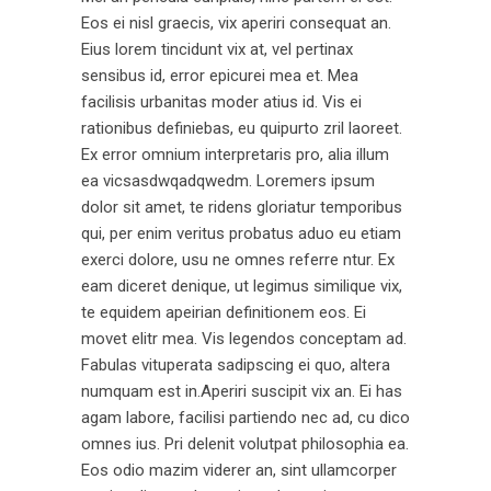
Eos ei nisl graecis, vix aperiri consequat an.
Eius lorem tincidunt vix at, vel pertinax
sensibus id, error epicurei mea et. Mea
facilisis urbanitas moder atius id. Vis ei
rationibus definiebas, eu quipurto zril laoreet.
Ex error omnium interpretaris pro, alia illum
ea vicsasdwqadqwedm. Loremers ipsum
dolor sit amet, te ridens gloriatur temporibus
qui, per enim veritus probatus aduo eu etiam
exerci dolore, usu ne omnes referre ntur. Ex
eam diceret denique, ut legimus similique vix,
te equidem apeirian definitionem eos. Ei
movet elitr mea. Vis legendos conceptam ad.
Fabulas vituperata sadipscing ei quo, altera
numquam est in.Aperiri suscipit vix an. Ei has
agam labore, facilisi partiendo nec ad, cu dico
omnes ius. Pri delenit volutpat philosophia ea.
Eos odio mazim viderer an, sint ullamcorper