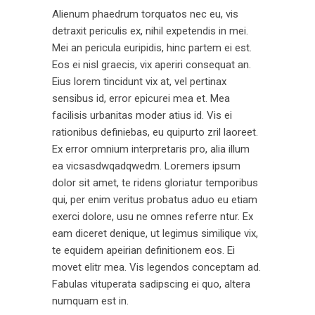
Alienum phaedrum torquatos nec eu, vis
detraxit periculis ex, nihil expetendis in mei.
Mei an pericula euripidis, hinc partem ei est.
Eos ei nisl graecis, vix aperiri consequat an.
Eius lorem tincidunt vix at, vel pertinax
sensibus id, error epicurei mea et. Mea
facilisis urbanitas moder atius id. Vis ei
rationibus definiebas, eu quipurto zril laoreet.
Ex error omnium interpretaris pro, alia illum
ea vicsasdwqadqwedm. Loremers ipsum
dolor sit amet, te ridens gloriatur temporibus
qui, per enim veritus probatus aduo eu etiam
exerci dolore, usu ne omnes referre ntur. Ex
eam diceret denique, ut legimus similique vix,
te equidem apeirian definitionem eos. Ei
movet elitr mea. Vis legendos conceptam ad.
Fabulas vituperata sadipscing ei quo, altera
numquam est in.