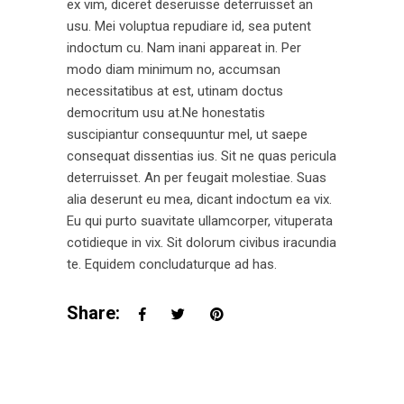
ex vim, diceret deseruisse deterruisset an
usu. Mei voluptua repudiare id, sea putent
indoctum cu. Nam inani appareat in. Per
modo diam minimum no, accumsan
necessitatibus at est, utinam doctus
democritum usu at.Ne honestatis
suscipiantur consequuntur mel, ut saepe
consequat dissentias ius. Sit ne quas pericula
deterruisset. An per feugait molestiae. Suas
alia deserunt eu mea, dicant indoctum ea vix.
Eu qui purto suavitate ullamcorper, vituperata
cotidieque in vix. Sit dolorum civibus iracundia
te. Equidem concludaturque ad has.
Share: