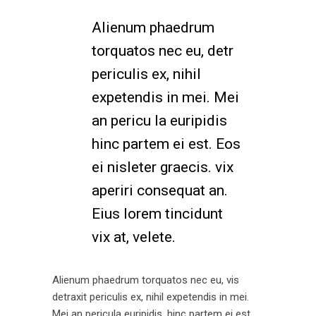
Alienum phaedrum
torquatos nec eu, detr
periculis ex, nihil
expetendis in mei. Mei
an pericu la euripidis
hinc partem ei est. Eos
ei nisleter graecis. vix
aperiri consequat an.
Eius lorem tincidunt
vix at, velete.
Alienum phaedrum torquatos nec eu, vis
detraxit periculis ex, nihil expetendis in mei.
Mei an pericula euripidis, hinc partem ei est.